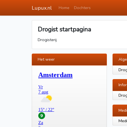
Lupux.nl
Home
Dochters
Drogist startpagina
Drogisterij
Het weer
Alg
Drog
Info
Drog
Medi
Medi