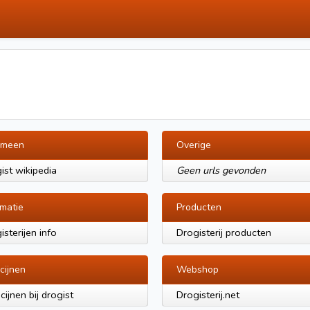
emeen
Overige
ist wikipedia
Geen urls gevonden
rmatie
Producten
isterijen info
Drogisterij producten
cijnen
Webshop
cijnen bij drogist
Drogisterij.net