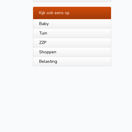
Kijk ook eens op
Baby
Tuin
ZZP
Shoppen
Belasting